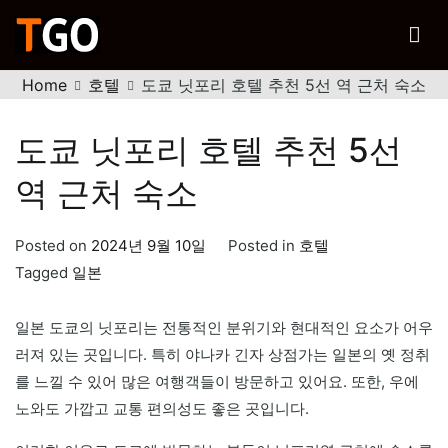
Skip
to
티고
content
행복한 여행을 위한 노하우
Home
호텔
도쿄 닛포리 호텔 추천 5선 역 근처 숙소
도쿄 닛포리 호텔 추천 5선
역 근처 숙소
Posted on
2024년 9월 10일
Posted in
호텔
Tagged
일본
일본 도쿄의 닛포리는 전통적인 분위기와 현대적인 요소가 어우
러져 있는 곳입니다. 특히 야나카 긴자 상점가는 일본의 옛 정취
를 느낄 수 있어 많은 여행객들이 방문하고 있어요. 또한, 우에
노와도 가깝고 교통 편의성도 좋은 곳입니다.