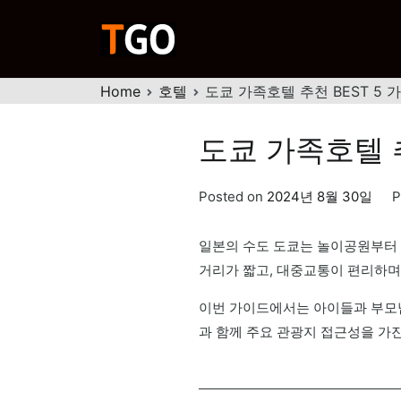
Skip
to
티고
행복한 여행을 위한 노하우
content
Home
호텔
도쿄 가족호텔 추천 BEST 5 
도쿄 가족호텔 추
Posted on
2024년 8월 30일
P
일본의 수도 도쿄는 놀이공원부터 
거리가 짧고, 대중교통이 편리하며
이번 가이드에서는 아이들과 부모님
과 함께 주요 관광지 접근성을 가