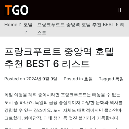
Skip
to
티고
content
행복한 여행을 위한 노하우
Home
호텔
프랑크푸르트 중앙역 호텔 추천 BEST 6 리
스트
프랑크푸르트 중앙역 호텔
추천 BEST 6 리스트
Posted on
2024년 9월 9일
Posted in
호텔
Tagged
독일
독일 여행을 계획 중이시라면 프랑크푸르트는 빼놓을 수 없는
도시 중 하나죠. 독일의 금융 중심지이자 다양한 문화와 역사를
경험할 수 있는 장소예요. 도시 자체도 매력적이지만 클라인마
크트할레, 뢰머광장, 괴테 생가 등 멋진 볼거리가 가득합니다.