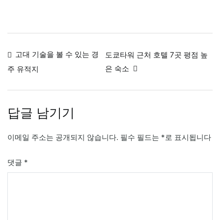
글
고대 기술을 볼 수 있는 경
도쿄타워 근처 호텔 7곳 평점 높
내
은 숙소
주 유적지
비
게
답글 남기기
이
션
이메일 주소는 공개되지 않습니다.
필수 필드는
*
로 표시됩니다
댓글
*