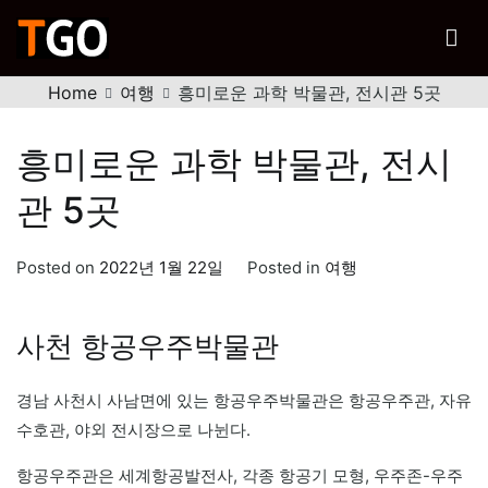
Skip
to
티고
content
행복한 여행을 위한 노하우
Home
여행
흥미로운 과학 박물관, 전시관 5곳
흥미로운 과학 박물관, 전시
관 5곳
Posted on
2022년 1월 22일
Posted in
여행
사천 항공우주박물관
경남 사천시 사남면에 있는 항공우주박물관은 항공우주관, 자유
수호관, 야외 전시장으로 나뉜다.
항공우주관은 세계항공발전사, 각종 항공기 모형, 우주존-우주